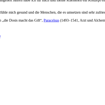
genen Jahren habe ich für mich und meine Klientelen ein Konzept entw
 fühle mich gesund und die Menschen, die es umsetzen sind sehr zufrie
h „die Dosis macht das Gift“,
Paracelsus
(1493–1541, Arzt und Alchemi
9