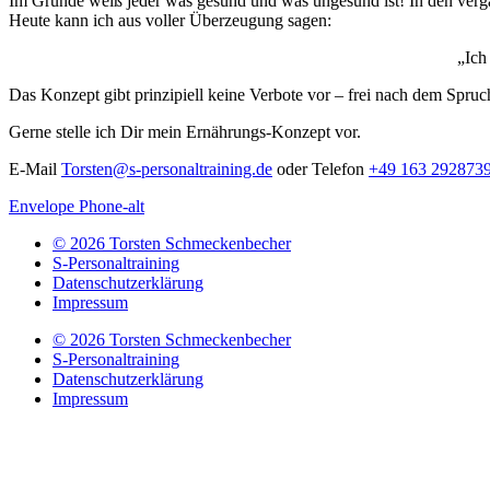
Im Grunde weiß jeder was gesund und was ungesund ist! In den vergan
Heute kann ich aus voller Überzeugung sagen:
„Ich
Das Konzept gibt prinzipiell keine Verbote vor – frei nach dem Spruc
Gerne stelle ich Dir mein Ernährungs-Konzept vor.
E-Mail
Torsten@s-personaltraining.de
oder Telefon
+49 163 292873
Envelope
Phone-alt
© 2026 Torsten Schmeckenbecher
S-Personaltraining
Datenschutzerklärung
Impressum
© 2026 Torsten Schmeckenbecher
S-Personaltraining
Datenschutzerklärung
Impressum